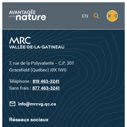
Aller
au
Fermer
Ouvrir
EN
contenu
le
le
menu
menu
7, rue de la Polyvalente – C.P. 307
Gracefield (Québec) J0X 1W0
Téléphone :
819 463-3241
Sans frais :
877 463-3241
info@mrcvg.qc.ca
Réseaux sociaux