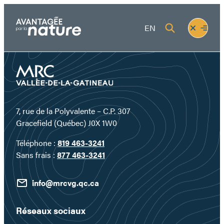
Aller
au
Fermer
Ouvrir
EN
contenu
le
le
menu
menu
7, rue de la Polyvalente – C.P. 307
Gracefield (Québec) J0X 1W0
Téléphone :
819 463-3241
Sans frais :
877 463-3241
info@mrcvg.qc.ca
Réseaux sociaux